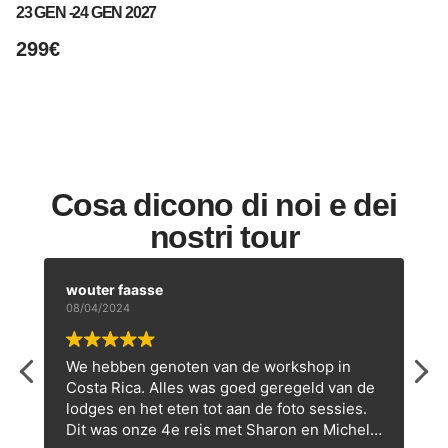
23 GEN -
24 GEN 2027
16
299€
3
Cosa dicono di noi e dei
nostri tour
wouter faasse
08/04/2024
We hebben genoten van de workshop in
Costa Rica. Alles was goed geregeld van de
lodges en het eten tot aan de foto sessies.
Dit was onze 4e reis met Sharon en Michele