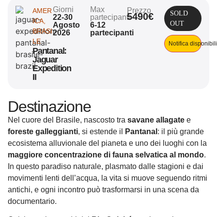
Giorni
Max
Prezzo
AMER
SOLD
5490€
22-30
partecipanti
ICA
,
OUT
Agosto
6-12
BRASI
2026
partecipanti
LE
Notifica disponibil
Pantanal:
Jaguar
Expedition
II
Destinazione
Nel cuore del Brasile, nascosto tra
savane allagate
e
foreste galleggianti
, si estende il
Pantanal
: il più grande
ecosistema alluvionale del pianeta e uno dei luoghi con la
maggiore concentrazione di fauna selvatica al mondo
.
In questo paradiso naturale, plasmato dalle stagioni e dai
movimenti lenti dell’acqua, la vita si muove seguendo ritmi
antichi, e ogni incontro può trasformarsi in una scena da
documentario.