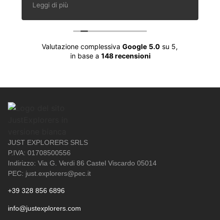
en zeker niet de laatste!
Leggi di più
s
Valutazione complessiva
Google
5.0
su 5,
in base a
148 recensioni
JUST EXPLORERS SRLS
P.IVA: 01708500556
Indirizzo: Via G. Verdi 86 Castel Viscardo 05014
PEC: just.explorers@pec.it
+39 328 856 6896
info@justexplorers.com