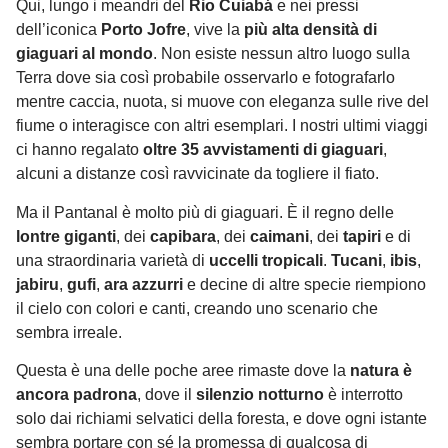
Qui, lungo i meandri del
Rio Cuiabá
e nei pressi
dell’iconica
Porto Jofre
, vive la
più alta densità di
giaguari al mondo
. Non esiste nessun altro luogo sulla
Terra dove sia così probabile osservarlo e fotografarlo
mentre caccia, nuota, si muove con eleganza sulle rive del
fiume o interagisce con altri esemplari. I nostri ultimi viaggi
ci hanno regalato
oltre 35 avvistamenti di giaguari
,
alcuni a distanze così ravvicinate da togliere il fiato.
Ma il Pantanal è molto più di giaguari. È il regno delle
lontre giganti
, dei
capibara
, dei
caimani
, dei
tapiri
e di
una straordinaria varietà di
uccelli tropicali
.
Tucani
,
ibis
,
jabiru
,
gufi
,
ara azzurri
e decine di altre specie riempiono
il cielo con colori e canti, creando uno scenario che
sembra irreale.
Questa è una delle poche aree rimaste dove la
natura è
ancora padrona
, dove il
silenzio notturno
è interrotto
solo dai richiami selvatici della foresta, e dove ogni istante
sembra portare con sé la promessa di qualcosa di