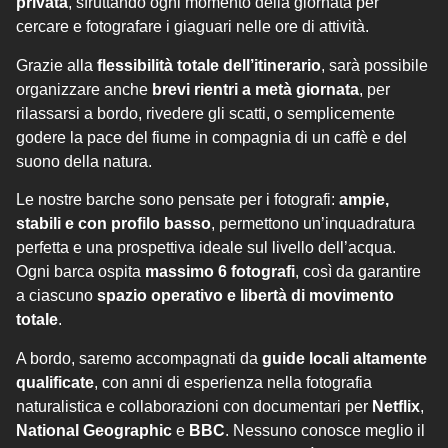
privata
, sfruttando ogni momento della giornata per
cercare e fotografare i giaguari nelle ore di attività.
Grazie alla
flessibilità totale dell’itinerario
, sarà possibile
organizzare anche
brevi rientri a metà giornata
, per
rilassarsi a bordo, rivedere gli scatti, o semplicemente
godere la pace del fiume in compagnia di un caffè e del
suono della natura.
Le nostre barche sono pensate per i fotografi:
ampie,
stabili e con profilo basso
, permettono un’inquadratura
perfetta e una prospettiva ideale sul livello dell’acqua.
Ogni barca ospita
massimo 6 fotografi
, così da garantire
a ciascuno
spazio operativo e libertà di movimento
totale
.
A bordo, saremo accompagnati da
guide locali altamente
qualificate
, con anni di esperienza nella fotografia
naturalistica e collaborazioni con documentari per
Netflix
,
National Geographic
e
BBC
. Nessuno conosce meglio il