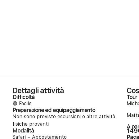
Dettagli attività
Cos
Difficoltà
Tour 
🟢 Facile
Micha
Preparazione ed equipaggiamento
Matte
Non sono previste escursioni o altre attività
fisiche provanti
A par
149
Modalità
Pag
Safari – Appostamento