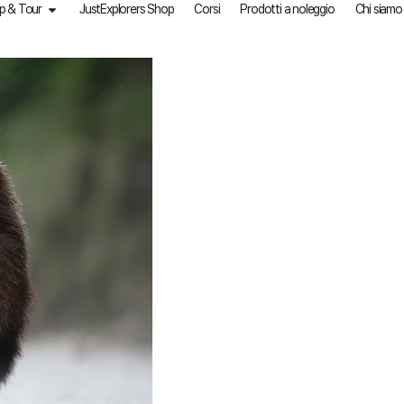
p & Tour
JustExplorers Shop
Corsi
Prodotti a noleggio
Chi siamo