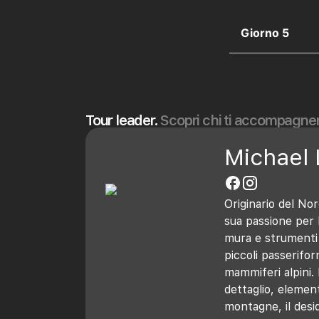
Giorno 5
Tour leader.
Scopri chi ti accompagner
Michael 
Originario del Nor
sua passione per l
mura e strumenti t
piccoli passerifor
mammiferi alpini. 
dettaglio, element
montagne, il desid