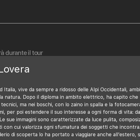
à durante il tour
Lovera
d Italia, vive da sempre a ridosso delle Alpi Occidentali, am
a natura. Dopo il diploma in ambito elettrico, ha capito che 
ecnici, ma nei boschi, con lo zaino in spalla e la fotocamer
mi, per poi estendere il suo interesse a ogni forma di vita: da
Le sue immagini sono caratterizzate da luce pulita, composiz
i con cui valorizza ogni sfumatura dei soggetti che incontra
erio di scoperta lo ha portato a viaggiare anche all’estero, s