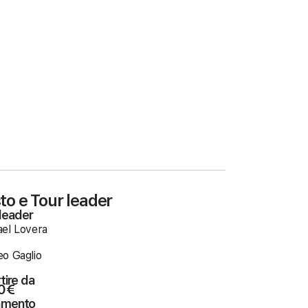
to e Tour leader
leader
el Lovera
o Gaglio
tire da
0€
amento