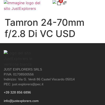
0
Tamron 24-70mm
f/2.8 Di VC USD
JUST EXPLORERS SRLS
P.IVA: 01708500556
Indirizzo: Via G. Verdi 86 Castel Viscardo 05014
PEC: just.explorers@pec.it
+39 328 856 6896
info@justexplorers.com