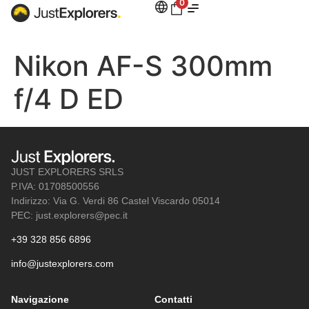
0
Nikon AF-S 300mm
f/4 D ED
JUST EXPLORERS SRLS
P.IVA: 01708500556
Indirizzo: Via G. Verdi 86 Castel Viscardo 05014
PEC: just.explorers@pec.it
+39 328 856 6896
info@justexplorers.com
Navigazione
Contatti