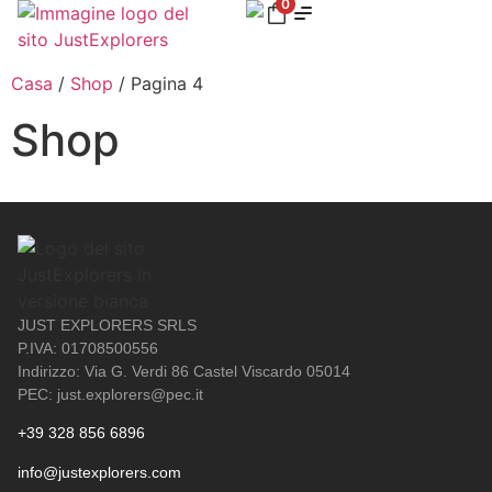
0
Casa
/
Shop
/ Pagina 4
Shop
JUST EXPLORERS SRLS
P.IVA: 01708500556
Indirizzo: Via G. Verdi 86 Castel Viscardo 05014
PEC: just.explorers@pec.it
+39 328 856 6896
info@justexplorers.com