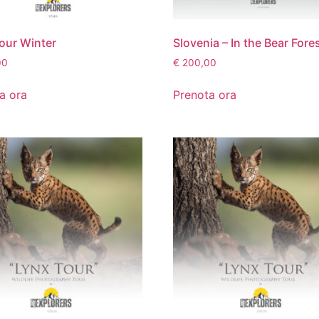
our Winter
Slovenia – In the Bear Fore
00
€
200,00
a ora
Prenota ora