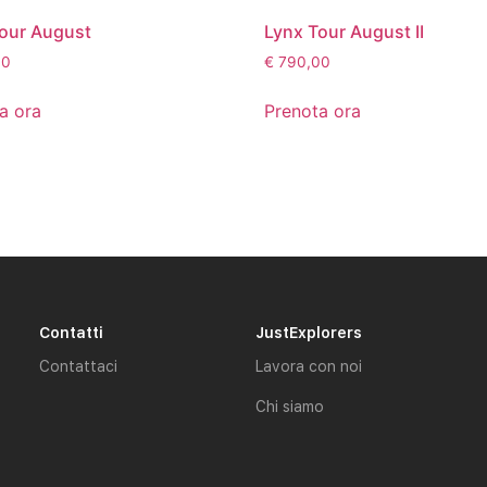
our August
Lynx Tour August II
00
€
790,00
a ora
Prenota ora
Contatti
JustExplorers
Contattaci
Lavora con noi
Chi siamo