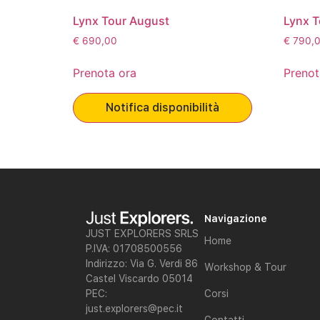
Lynx Tour August
Lynx T
€
690,00
€
790,
Prenota ora
Prenot
Notifica disponibilità
Navigazione
JUST EXPLORERS SRLS
Home
P.IVA: 01708500556
Indirizzo: Via G. Verdi 86
Workshop & Tour
Castel Viscardo 05014
Corsi
PEC:
just.explorers@pec.it
Contatti