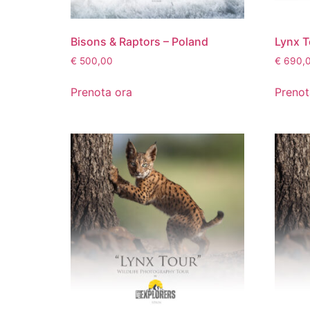
Bisons & Raptors – Poland
Lynx T
€
500,00
€
690,
Prenota ora
Prenot