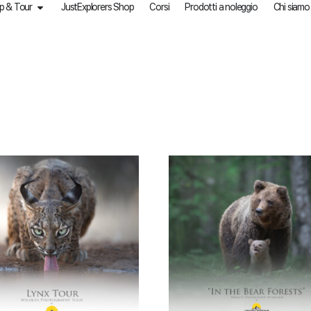
p & Tour
JustExplorers Shop
Corsi
Prodotti a noleggio
Chi siamo