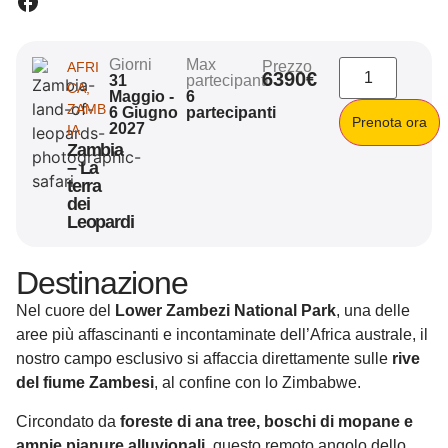
Giorni
Max
Prezzo
AFRI
6390€
31
partecipanti
CA
,
Maggio -
6
ZAMB
6 Giugno
partecipanti
Prenota ora
2027
IA
Zambia
– La
terra
dei
Leopardi
Destinazione
Nel cuore del
Lower Zambezi National Park
, una delle
aree più affascinanti e incontaminate dell’Africa australe, il
nostro campo esclusivo si affaccia direttamente sulle
rive
del fiume Zambesi
, al confine con lo Zimbabwe.
Circondato da
foreste di ana tree, boschi di mopane e
ampie pianure alluvionali
, questo remoto angolo dello