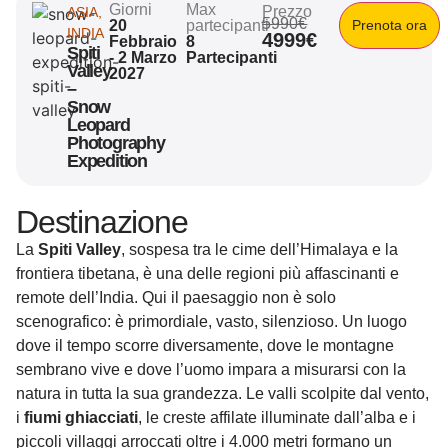
Giorni
Max
Prezzo
ASIA
,
5990€
20
partecipanti
Prenota ora
INDIA
4999€
Febbraio
8
Spiti
- 2 Marzo
Partecipanti
Valley
2027
–
Snow
Leopard
Photography
Expedition
Destinazione
La
Spiti Valley
, sospesa tra le cime dell’Himalaya e la
frontiera tibetana, è una delle regioni più affascinanti e
remote dell’India. Qui il paesaggio non è solo
scenografico: è primordiale, vasto, silenzioso. Un luogo
dove il tempo scorre diversamente, dove le montagne
sembrano vive e dove l’uomo impara a misurarsi con la
natura in tutta la sua grandezza. Le valli scolpite dal vento,
i
fiumi ghiacciati
, le creste affilate illuminate dall’alba e i
piccoli villaggi arroccati oltre i 4.000 metri formano un