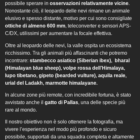
possibile sperare in
osservazioni relativamente vicine
.
Nonostante ciò, il leopardo delle nevi rimane un animale
elusivo e spesso distante, motivo per cui sono consigliate
ottiche di almeno 600 mm
, teleconverter e sensori APS-
C/DX, utilissimi per aumentare la focale effettiva.
Oltre al leopardo delle nevi, la valle ospita un ecosistema
ricchissimo. Tra gli animali più affascinanti che potremo
incontrare:
stambecco asiatico (Siberian ibex),
bharal
(Himalayan blue sheep),
volpe rossa dell’Himalaya,
lupo tibetano,
gipeto (bearded vulture),
aquila reale,
urial del Ladakh,
marmotte himalayane.
In alcune zone più remote, con incredibile fortuna, è stato
avvistato anche il
gatto di Pallas
, una delle specie più
rare al mondo.
Il nostro obiettivo non è solo ottenere la fotografia, ma
vivere l’esperienza nel modo più profondo e sicuro
possibile, supportati da una squadra completa e altamente