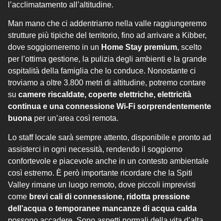
l’acclimatamento all’altitudine.
Man mano che ci addentriamo nella valle raggiungeremo
strutture più tipiche del territorio, fino ad arrivare a Kibber,
dove soggiorneremo in un
Home Stay premium
, scelto
per l’ottima gestione, la pulizia degli ambienti e la grande
ospitalità della famiglia che lo conduce. Nonostante ci
troviamo a oltre 3.800 metri di altitudine, potremo contare
su
camere riscaldate, coperte elettriche, elettricità
continua e una connessione Wi-Fi sorprendentemente
buona
per un’area così remota.
Lo staff locale sarà sempre attento, disponibile e pronto ad
assisterci in ogni necessità, rendendo il soggiorno
confortevole e piacevole anche in un contesto ambientale
così estremo. È però importante ricordare che la Spiti
Valley rimane un luogo remoto, dove piccoli imprevisti
come
brevi cali di connessione, ridotta pressione
dell’acqua o temporanee mancanze di acqua calda
possono accadere. Sono aspetti normali della vita d’alta