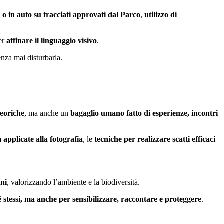
i o in auto su tracciati approvati dal Parco
,
utilizzo di
er
affinare il linguaggio visivo
.
enza mai disturbarla.
teoriche
, ma anche un
bagaglio umano fatto di esperienze, incontri
a applicate alla fotografia
, le
tecniche per realizzare scatti efficaci
ini
, valorizzando l’ambiente e la biodiversità.
é stessi, ma anche per sensibilizzare, raccontare e proteggere
.