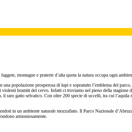
 faggete, montagne e praterie d’alta quota la natura occupa ogni ambie
, con una popolazione prosperosa di lupi e sopratutto l’emblema del parco
 violenti bramiti del cervo. Infatti ci troviamo nel pieno della stagione
il raro gatto selvatico. Con oltre 200 specie di uccelli, tra cui l’aquila 
gendoti in un ambiente naturale mozzafiato. Il Parco Nazionale d’Abruzzo
 si fondono armoniosamente.