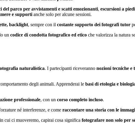
ici del parco per avvistamenti e scatti emozionanti
,
escursioni a pied
camere e supporti
anche solo per alcune sessioni.
ette, backlight
, sempre con il
costante supporto dei fotografi tutor
p
do un
codice di condotta fotografico ed etico
che valorizza la natura s
otografia naturalistica
. I partecipanti riceveranno
nozioni tecniche e 
 comportamento degli animali. Apprenderai le
basi di etologia e biologi
uzione professionale
, con un
corso completo incluso
.
 forzature né interferenze, e come
raccontare una storia con le immag
 in cui ci muoveremo, capirai cosa significa
fotografare non solo per s