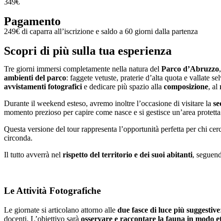
349€
Pagamento
249€ di caparra all’iscrizione e saldo a 60 giorni dalla partenza
Scopri di più sulla tua esperienza
Tre giorni immersi completamente nella natura del
Parco d’Abruzzo
ambienti del parco
: faggete vetuste, praterie d’alta quota e vallat
avvistamenti fotografici
e dedicare più spazio alla
composizione
, al
Durante il weekend esteso, avremo inoltre l’occasione di visitare la
se
momento prezioso per capire come nasce e si gestisce un’area protetta i
Questa versione del tour rappresenta l’opportunità perfetta per chi ce
circonda.
Il tutto avverrà nel
rispetto del territorio e dei suoi abitanti
, seguen
Le Attività Fotografiche
Le giornate si articolano attorno alle
due fasce di luce più suggestive
docenti. L’obiettivo sarà
osservare e raccontare la fauna in modo et