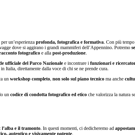
, per un’esperienza
profonda, fotografica e formativa
. Con più tempo 
e selvagge dove si aggirano i grandi mammiferi dell’Appennino. Potremo
s
racconto fotografico
e alla
post-produzione
.
de ufficiale del Parco Nazionale
e incontrare i
funzionari e ricercato
n Italia, direttamente dalla voce di chi se ne prende cura.
rca un
workshop completo
,
non solo sul piano tecnico
ma anche
cult
do un
codice di condotta fotografico ed etico
che valorizza la natura s
:
l’alba e il tramonto
. In questi momenti, ci dedicheremo ad
appostame
ico, autentico e visivamente potente
.