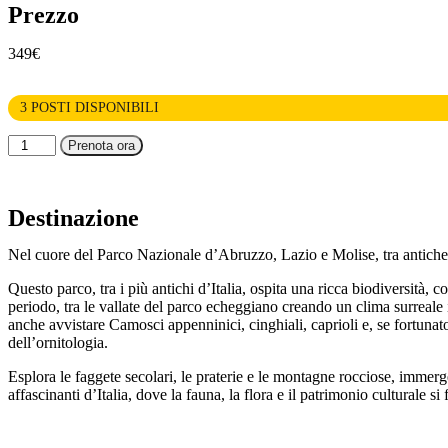
Prezzo
349€
3 POSTI DISPONIBILI
Prenota ora
Destinazione
Nel cuore del Parco Nazionale d’Abruzzo, Lazio e Molise, tra antiche
Questo parco, tra i più antichi d’Italia, ospita una ricca biodiversità
periodo, tra le vallate del parco echeggiano creando un clima surreale i
anche avvistare Camosci appenninici, cinghiali, caprioli e, se fortunato, 
dell’ornitologia.
Esplora le faggete secolari, le praterie e le montagne rocciose, immer
affascinanti d’Italia, dove la fauna, la flora e il patrimonio culturale