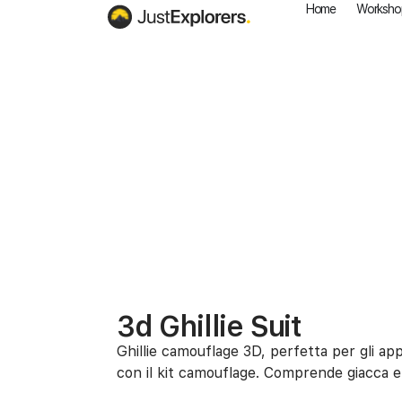
Home
Worksho
3d Ghillie Suit
Ghillie camouflage 3D, perfetta per gli a
con il kit camouflage. Comprende giacca e