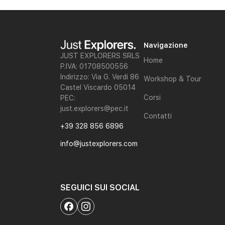
Navigazione
JUST EXPLORERS SRLS
Home
P.IVA: 01708500556
Indirizzo: Via G. Verdi 86
Workshop & Tour
Castel Viscardo 05014
Corsi
PEC:
just.explorers@pec.it
Contatti
+39 328 856 6896
info@justexplorers.com
SEGUICI SUI SOCIAL