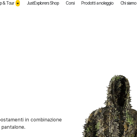
p & Tour
JustExplorers Shop
Corsi
Prodotti a noleggio
Chi siamo
ppostamenti in combinazione
 pantalone.